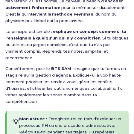
rien retenir ? C'est normal. Le cerveau a besoin d'
encoder
activement l'information
pour la mémoriser durablement.
C'est là qu'intervient la
méthode Feynman
, du nom du
physicien prix Nobel qui l'a popularisée.
Le principe est simple :
explique un concept comme si tu
l'enseignais à quelqu'un qui n'y connaît rien
. Si tu bloques
ou utilises du jargon complexe, c'est que tu n'as pas
vraiment compris. Reprends tes notes, simplifie, et
recommence.
Concrètement pour le
BTS SAM
: imagine que tu formes un
stagiaire sur la gestion d'agenda. Explique-lui à voix haute
comment prioriser les rendez-vous, gérer les conflits
d'horaires, et utiliser les outils numériques collaboratifs. Tu
verras rapidement les zones d'ombre dans ta
compréhension.
Mon astuce :
Enregistre-toi en train d'expliquer un
💡
processus RH ou une procédure administrative.
Réécoute-toi pendant tes trajets. Tu repéreras