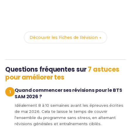
Prêt(e) à réussir ton examen ?
Révise efficacement avec nos
94 Fiches de
Révision
pour le BTS SAM et maximise tes chances
de réussite !
Découvrir les Fiches de Révision →
Questions fréquentes sur
7 astuces
pour améliorer tes
Quand commencer ses révisions pour le BTS
SAM 2026 ?
Idéalement 8 à 10 semaines avant les épreuves écrites
de mai 2026. Cela te laisse le temps de couvrir
l'ensemble du programme sans stress, en alternant
révisions générales et entraînements ciblés.