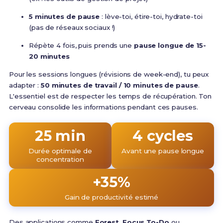
5 minutes de pause
: lève-toi, étire-toi, hydrate-toi
(pas de réseaux sociaux !)
Répète 4 fois, puis prends une
pause longue de 15-
20 minutes
Pour les sessions longues (révisions de week-end), tu peux
adapter :
50 minutes de travail / 10 minutes de pause
.
L'essentiel est de respecter les temps de récupération. Ton
cerveau consolide les informations pendant ces pauses.
25 min
4 cycles
Durée optimale de
Avant une pause longue
concentration
+35%
Gain de productivité estimé
Des applications comme
Forest
,
Focus To-Do
ou