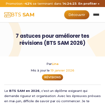
Promotion
-42%
se terminant dans
14:24:22
.
En profiter »
BTS
SAM
Découvrir
7 astuces pour améliorer tes
révisions (BTS SAM 2026)
Par
Lina
Mis à jour le
19 janvier 2026
RÉVISIONS
Le
BTS SAM en 2026
, c'est un diplôme exigeant qui
demande rigueur et organisation. Avec les épreuves prévues
en mai-juin, difficile de savoir par où commencer. Je te