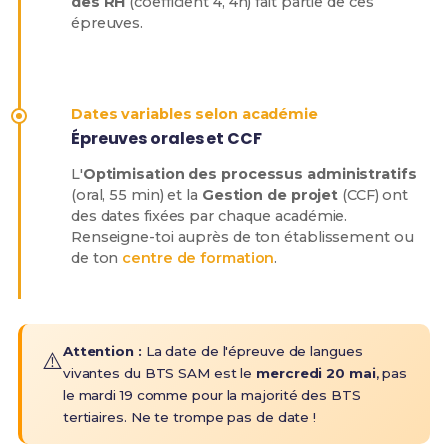
des RH
(coefficient 4, 4h) fait partie de ces
épreuves.
Dates variables selon académie
Épreuves orales et CCF
L'
Optimisation des processus administratifs
(oral, 55 min) et la
Gestion de projet
(CCF) ont
des dates fixées par chaque académie.
Renseigne-toi auprès de ton établissement ou
de ton
centre de formation
.
Attention :
La date de l'épreuve de langues
⚠️
vivantes du BTS SAM est le
mercredi 20 mai
, pas
le mardi 19 comme pour la majorité des BTS
tertiaires. Ne te trompe pas de date !