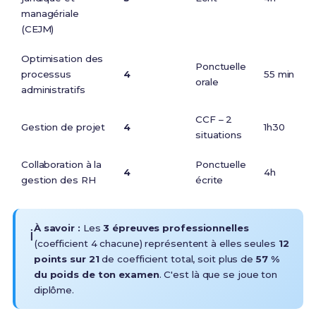
managériale
(CEJM)
Optimisation des
Ponctuelle
processus
4
55 min
orale
administratifs
CCF – 2
Gestion de projet
4
1h30
situations
Collaboration à la
Ponctuelle
4
4h
gestion des RH
écrite
À savoir :
Les
3 épreuves professionnelles
ℹ️
(coefficient 4 chacune) représentent à elles seules
12
points sur 21
de coefficient total, soit plus de
57 %
du poids de ton examen
. C'est là que se joue ton
diplôme.