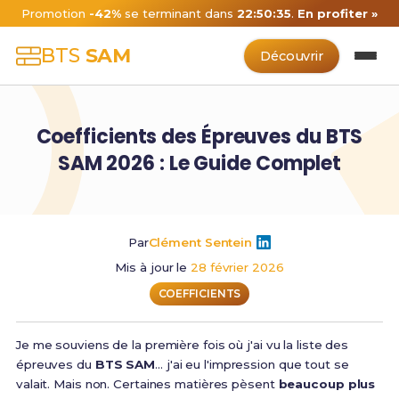
Promotion
-42%
se terminant dans
22:50:34
.
En profiter »
BTS
SAM
Découvrir
Coefficients des Épreuves du BTS
SAM 2026 : Le Guide Complet
Par
Clément Sentein
Mis à jour le
28 février 2026
COEFFICIENTS
Je me souviens de la première fois où j'ai vu la liste des
épreuves du
BTS SAM
… j'ai eu l'impression que tout se
valait. Mais non. Certaines matières pèsent
beaucoup plus