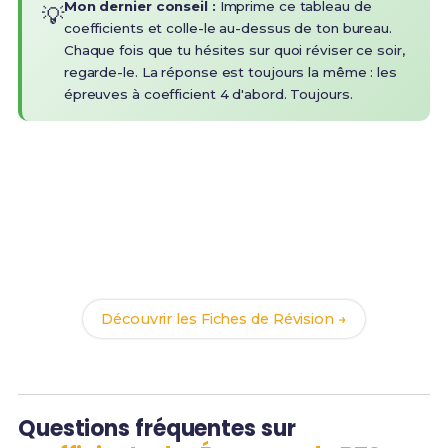
Mon dernier conseil :
Imprime ce tableau de
💡
coefficients et colle-le au-dessus de ton bureau.
Chaque fois que tu hésites sur quoi réviser ce soir,
regarde-le. La réponse est toujours la même : les
épreuves à coefficient 4 d'abord. Toujours.
Prêt(e) à réussir ton examen ?
Révise efficacement avec nos
94 Fiches de
Révision
pour le BTS SAM et maximise tes chances
de réussite !
Découvrir les Fiches de Révision →
Questions fréquentes sur