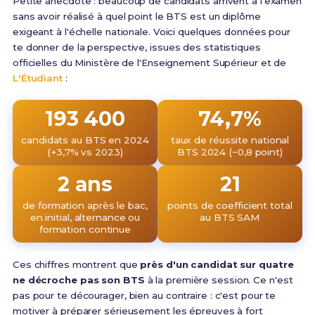
Petite anecdote : beaucoup de candidats arrivent à l'examen
sans avoir réalisé à quel point le BTS est un diplôme
exigeant à l'échelle nationale. Voici quelques données pour
te donner de la perspective, issues des statistiques
officielles du Ministère de l'Enseignement Supérieur et de
L'Étudiant
:
193 400
74,7%
candidats au BTS en 2024
taux de réussite national
(+3,7% vs 2023)
BTS 2024 (−0,8 point)
2 ans
21
de formation après le bac,
points de coefficient total
en initial, alternance ou
au BTS SAM
formation continue
Ces chiffres montrent que
près d'un candidat sur quatre
ne décroche pas son BTS
à la première session. Ce n'est
pas pour te décourager, bien au contraire : c'est pour te
motiver à préparer sérieusement les épreuves à fort