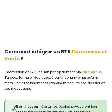
Durée de la formation
Salaire moyen débutant
85%
100%
Taux de réussite moyen
Accessible en alternance
Comment intégrer un BTS
Commerce et
Vente
?
L'admission en BTS se fait principalement via
Parcoursup
.
Tu peux formuler des vœux à partir de janvier jusqu'à mi-
mars. Les établissements examinent ensuite ton dossier et
tes motivations.
Bon à savoir :
Certaines écoles privées ont leur
💡