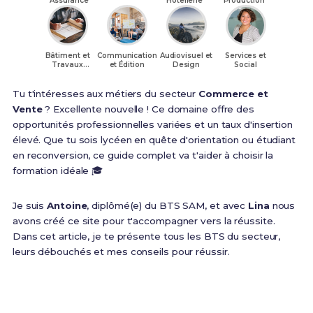
Assurance
Hôtellerie
Production
Bâtiment et
Communication
Audiovisuel et
Services et
Travaux
et Édition
Design
Social
Publics
Tu t'intéresses aux métiers du secteur
Commerce et
Vente
? Excellente nouvelle ! Ce domaine offre des
opportunités professionnelles variées et un taux d'insertion
élevé. Que tu sois lycéen en quête d'orientation ou étudiant
en reconversion, ce guide complet va t'aider à choisir la
formation idéale 🎓
Je suis
Antoine
, diplômé(e) du BTS SAM, et avec
Lina
nous
avons créé ce site pour t'accompagner vers la réussite.
Dans cet article, je te présente tous les BTS du secteur,
leurs débouchés et mes conseils pour réussir.
2 ans
2 000€