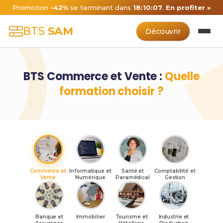
Promotion
-42%
se terminant dans
18:10:06
.
En profiter »
BTS
SAM
Découvrir
BTS Commerce et Vente :
Quelle
formation choisir ?
Commerce et
Informatique et
Santé et
Comptabilité et
Vente
Numérique
Paramédical
Gestion
Banque et
Immobilier
Tourisme et
Industrie et