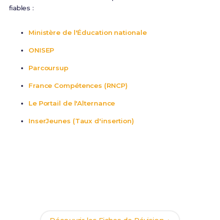
fiables :
Ministère de l'Éducation nationale
ONISEP
Parcoursup
France Compétences (RNCP)
Le Portail de l'Alternance
InserJeunes (Taux d'insertion)
Prêt(e) à réviser ?
Accède à nos Fiches de Révision complètes pour
réussir ton BTS SAM et assure ta réussite dans le
secteur Commerce et Vente.